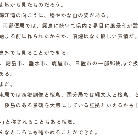
街地から見たものだろう。
錦江湾の向こうに、穏やかな山の姿がある。
7）年、両郵便局では、霧島に続いて県内２番目に風景印が
始まる前に作られたからか、噴煙はなく優しい表情だ
島外でも見ることができる。
、霧島市、垂水市、鹿屋市、日置市の一部郵便局で
ある。
まだ。
東局では西郷銅像と桜島、国分局では縄文人と桜島、
、桜島のある景観を大切にしている証拠といえるかも
ル」と称されることもある桜島。
んなところにも確かめることができた。