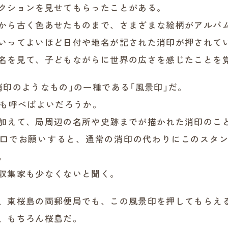
クションを見せてもらったことがある。
から古く色あせたものまで、さまざまな絵柄がアルバ
いってよいほど日付や地名が記された消印が押されて
名を見て、子どもながらに世界の広さを感じたことを
消印のようなもの」の一種である「風景印」だ。
でも呼べばよいだろうか。
加えて、局周辺の名所や史跡までが描かれた消印のこ
口でお願いすると、通常の消印の代わりにこのスタ
。
収集家も少なくないと聞く。
、東桜島の両郵便局でも、この風景印を押してもらえ
、もちろん桜島だ。