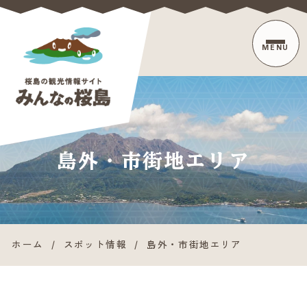
MENU
【公式】桜島観
島外・市街地エリア
光ポータル
みんなの桜島
ホーム
/
スポット情報
/
島外・市街地エリア
| 鹿児島桜島
の人気スポッ