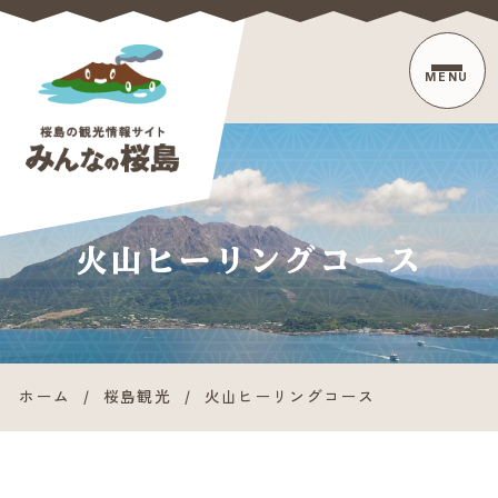
MENU
【公式】桜島観
火山ヒーリングコース
光ポータル
みんなの桜島
ホーム
/
桜島観光
/
火山ヒーリングコース
| 鹿児島桜島
の人気スポッ